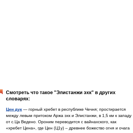
Смотреть что такое "Элистанжи эхк" в других
словарях:
Цен дук
— горный хребет в республике Чечня; простирается
между левым притоком Аржа эхк и Элистанжи, в 1,5 км к западу
от с.Ца Ведено. Ороним переводится с вайнахского, как
«хребет Цена», где Цен (Ц1у) – древнее божество огня и очага