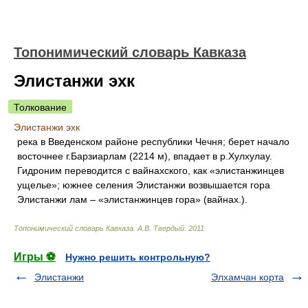
Топонимический словарь Кавказа
Элистанжи эхк
Толкование
Элистанжи эхк
река в Введенском районе республики Чечня; берет начало
восточнее г.Барзиарлам (2214 м), впадает в р.Хулхулау.
Гидроним переводится с вайнахского, как «элистанжинцев
ущелье»; южнее селения Элистанжи возвышается гора
Элистанжи лам – «элистанжинцев гора» (вайнах.).
Топонимический словарь Кавказа
.
А.В. Твердый
.
2011
.
Игры ⚽
Нужно решить контрольную?
Элистанжи
Элхамчан корта